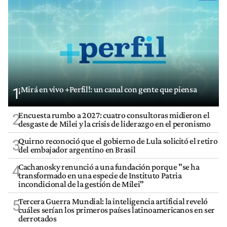
¡Mirá en vivo +Perfil!: un canal con gente que piensa
1
Encuesta rumbo a 2027: cuatro consultoras midieron el
2
desgaste de Milei y la crisis de liderazgo en el peronismo
Quirno reconoció que el gobierno de Lula solicitó el retiro
3
del embajador argentino en Brasil
Cachanosky renunció a una fundación porque "se ha
4
transformado en una especie de Instituto Patria
incondicional de la gestión de Milei"
Tercera Guerra Mundial: la inteligencia artificial reveló
5
cuáles serían los primeros países latinoamericanos en ser
derrotados