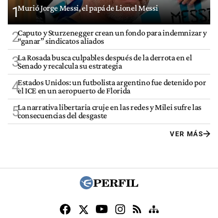
Murió Jorge Messi, el papá de Lionel Messi
1
Caputo y Sturzenegger crean un fondo para indemnizar y
2
“ganar” sindicatos aliados
La Rosada busca culpables después de la derrota en el
3
Senado y recalcula su estrategia
Estados Unidos: un futbolista argentino fue detenido por
4
el ICE en un aeropuerto de Florida
La narrativa libertaria cruje en las redes y Milei sufre las
5
consecuencias del desgaste
VER MÁS