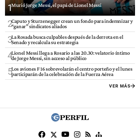
Murió Jorge Messi, el papá de Lionel Messi
1
Caputo y Sturzenegger crean un fondo para indemnizar y
2
“ganar” sindicatos aliados
La Rosada busca culpables después de la derrota en el
3
Senado y recalcula su estrategia
Lionel Messi llega a Rosario a las 20.30: velatorio íntimo
4
de Jorge Messi, sin acceso al público
Los aviones F 16 sobrevolarán el centro porteño y el lunes
5
participarán de la celebración de la Fuerza Aérea
VER MÁS