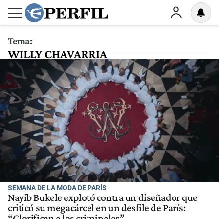
Tema:
WILLY CHAVARRIA
SEMANA DE LA MODA DE PARÍS
Nayib Bukele explotó contra un diseñador que
criticó su megacárcel en un desfile de París:
“Glorifican a los criminales”