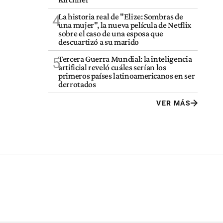
La historia real de "Elize: Sombras de
4
una mujer", la nueva película de Netflix
sobre el caso de una esposa que
descuartizó a su marido
Tercera Guerra Mundial: la inteligencia
5
artificial reveló cuáles serían los
primeros países latinoamericanos en ser
derrotados
VER MÁS