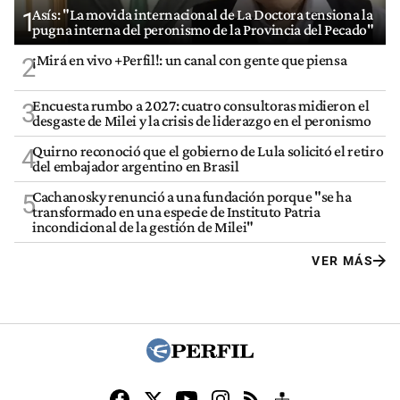
Asís: "La movida internacional de La Doctora tensiona la
1
pugna interna del peronismo de la Provincia del Pecado"
¡Mirá en vivo +Perfil!: un canal con gente que piensa
2
Encuesta rumbo a 2027: cuatro consultoras midieron el
3
desgaste de Milei y la crisis de liderazgo en el peronismo
Quirno reconoció que el gobierno de Lula solicitó el retiro
4
del embajador argentino en Brasil
Cachanosky renunció a una fundación porque "se ha
5
transformado en una especie de Instituto Patria
incondicional de la gestión de Milei"
VER MÁS