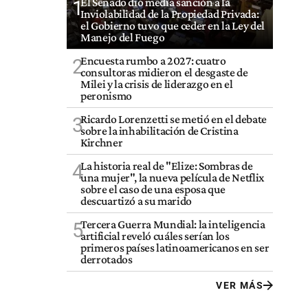
El Senado dio media sanción a la
1
Inviolabilidad de la Propiedad Privada:
el Gobierno tuvo que ceder en la Ley del
Manejo del Fuego
Encuesta rumbo a 2027: cuatro
2
consultoras midieron el desgaste de
Milei y la crisis de liderazgo en el
peronismo
Ricardo Lorenzetti se metió en el debate
3
sobre la inhabilitación de Cristina
Kirchner
La historia real de "Elize: Sombras de
4
una mujer", la nueva película de Netflix
sobre el caso de una esposa que
descuartizó a su marido
Tercera Guerra Mundial: la inteligencia
5
artificial reveló cuáles serían los
primeros países latinoamericanos en ser
derrotados
VER MÁS