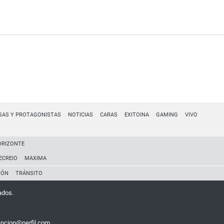
SAS Y PROTAGONISTAS
NOTICIAS
CARAS
EXITOINA
GAMING
VIVO
ORIZONTE
ECREIO
MAXIMA
IÓN
TRÁNSITO
ados.
encion@perfil.com