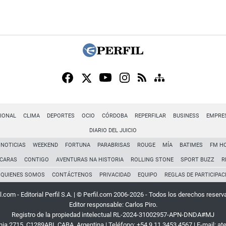
IONAL
CLIMA
DEPORTES
OCIO
CÓRDOBA
REPERFILAR
BUSINESS
EMPRE
DIARIO DEL JUICIO
NOTICIAS
WEEKEND
FORTUNA
PARABRISAS
ROUGE
MÍA
BATIMES
FM H
CARAS
CONTIGO
AVENTURAS NA HISTORIA
ROLLING STONE
SPORT BUZZ
R
QUIENES SOMOS
CONTÁCTENOS
PRIVACIDAD
EQUIPO
REGLAS DE PARTICIPAC
l.com - Editorial Perfil S.A.
| © Perfil.com 2006-2026 - Todos los derechos reserv
Editor responsable: Carlos Piro.
Registro de la propiedad intelectual RL-2024-31002957-APN-DNDA#MJ
rnia 2715
,
C1289ABI
,
CABA, Argentina
| Teléfono:
+54 9 11 3453 4567
| E-mail:
at