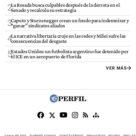
La Rosada busca culpables después de la derrota en el
2
Senado y recalcula su estrategia
Caputo y Sturzenegger crean un fondo para indemnizar y
3
“ganar” sindicatos aliados
La narrativa libertaria cruje en las redes y Milei sufre las
4
consecuencias del desgaste
Estados Unidos: un futbolista argentino fue detenido por
5
el ICE en un aeropuerto de Florida
VER MÁS