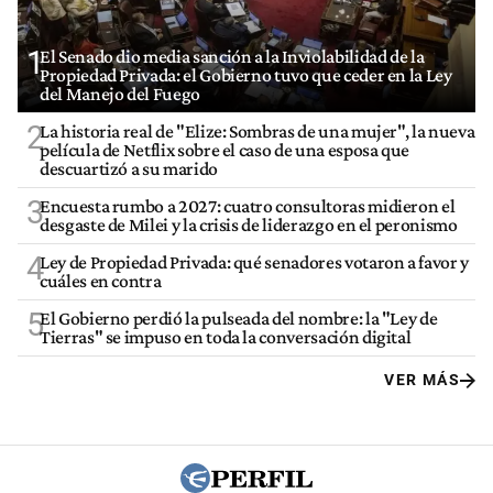
1
El Senado dio media sanción a la Inviolabilidad de la
Propiedad Privada: el Gobierno tuvo que ceder en la Ley
del Manejo del Fuego
2
La historia real de "Elize: Sombras de una mujer", la nueva
película de Netflix sobre el caso de una esposa que
descuartizó a su marido
3
Encuesta rumbo a 2027: cuatro consultoras midieron el
desgaste de Milei y la crisis de liderazgo en el peronismo
4
Ley de Propiedad Privada: qué senadores votaron a favor y
cuáles en contra
5
El Gobierno perdió la pulseada del nombre: la "Ley de
Tierras" se impuso en toda la conversación digital
VER MÁS