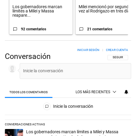
Los gobernadores marcan
Milei mencionó por segunda
límites a Milei y Massa
vez al Rodrigazo en tres día...
reapare...
92 comentarios
21 comentarios
INICIAR SESIÓN
|
CREAR CUENTA
Conversación
SIGA ESTA CON
SEGUIR
LOS MÁS RECIENTES
TODOS LOS COMENTARIOS
Todos los comentarios
Inicie la conversación
CONVERSACIONES ACTIVAS
Este listado muestra los artículos con más comentarios en los últimos 
Un artículo de tendencia con el título "Los gobernadores marcan límit
Los gobernadores marcan límites a Milei y Massa