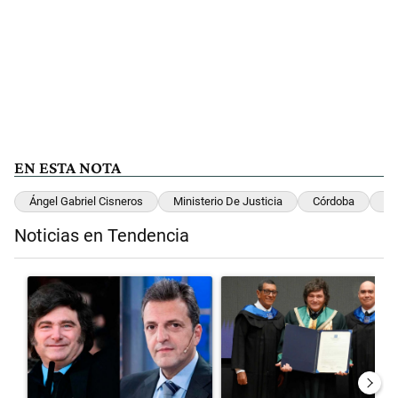
EN ESTA NOTA
Ángel Gabriel Cisneros
Ministerio De Justicia
Córdoba
Mu
Noticias en Tendencia
Este listado muestra los artículos con más comentarios en los últimos 
Un artículo de tendencia con el título "Los gobernadores marcan lím
Un artículo de tendencia con el 