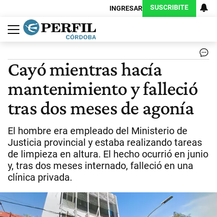
SUSCRIBITE
INGRESAR
Política
Economía
Judiciales
Sociedad
Cultura
Espectáculos
Deportes
Protagonistas
Cayó mientras hacía
mantenimiento y falleció
tras dos meses de agonía
El hombre era empleado del Ministerio de
Justicia provincial y estaba realizando tareas
de limpieza en altura. El hecho ocurrió en junio
y, tras dos meses internado, falleció en una
clínica privada.