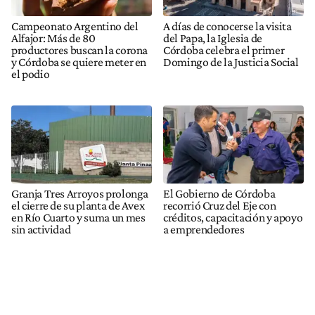
Campeonato Argentino del
A días de conocerse la visita
Alfajor: Más de 80
del Papa, la Iglesia de
productores buscan la corona
Córdoba celebra el primer
y Córdoba se quiere meter en
Domingo de la Justicia Social
el podio
Granja Tres Arroyos prolonga
El Gobierno de Córdoba
el cierre de su planta de Avex
recorrió Cruz del Eje con
en Río Cuarto y suma un mes
créditos, capacitación y apoyo
sin actividad
a emprendedores