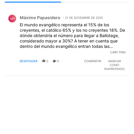
Todos los comentarios
Comentario de Máximo Papasidero.
Máximo Papasidero
21 DE DICIEMBRE DE 2025
MP
El mundo evangélico representa el 15% de los
creyentes, el católico 65% y los no creyentes 18%. De
dónde obtendría el número para llegar a Ballotage,
considerado mayor a 30%? A tener en cuenta que
dentro del mundo evangélico entran todas las
religiones protestantes históricas (FAIE), que en su
Leer mas
gran mayoría no comulgan con el show de Guebel ni
RESPONDER
0
0
COMPARTIR
MARCAR
con los pentecostales.....
COMO
INAPROPIADO