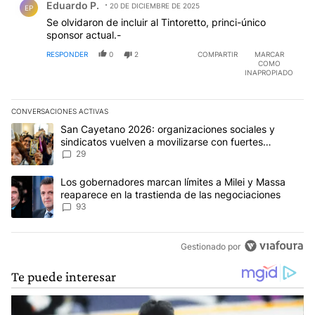
Eduardo P.
20 DE DICIEMBRE DE 2025
EP
Se olvidaron de incluir al Tintoretto, princi-único
sponsor actual.-
RESPONDER
0
2
COMPARTIR
MARCAR
COMO
INAPROPIADO
CONVERSACIONES ACTIVAS
Este listado muestra los artículos con más comentarios en los últim
Un artículo de tendencia con el título "San Cayetano 2026: organi
San Cayetano 2026: organizaciones sociales y
sindicatos vuelven a movilizarse con fuertes
reclamos al Gobierno
29
Un artículo de tendencia con el título "Los gobernadores marcan l
Los gobernadores marcan límites a Milei y Massa
reaparece en la trastienda de las negociaciones
93
Gestionado por