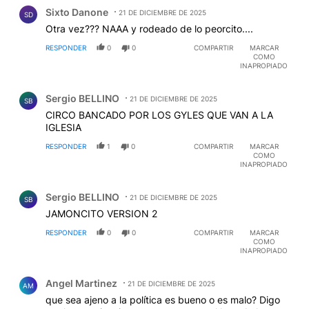
Comentario de Sixto Danone.
Sixto Danone
21 DE DICIEMBRE DE 2025
SD
Otra vez??? NAAA y rodeado de lo peorcito....
RESPONDER
0
0
COMPARTIR
MARCAR
COMO
INAPROPIADO
Comentario de Sergio BELLINO.
Sergio BELLINO
21 DE DICIEMBRE DE 2025
SB
CIRCO BANCADO POR LOS GYLES QUE VAN A LA
IGLESIA
RESPONDER
1
0
COMPARTIR
MARCAR
COMO
INAPROPIADO
Comentario de Sergio BELLINO.
Sergio BELLINO
21 DE DICIEMBRE DE 2025
SB
JAMONCITO VERSION 2
RESPONDER
0
0
COMPARTIR
MARCAR
COMO
INAPROPIADO
Comentario de Angel Martinez.
Angel Martinez
21 DE DICIEMBRE DE 2025
AM
que sea ajeno a la política es bueno o es malo? Digo