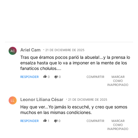
Comentario de Ariel Cam.
Ariel Cam
21 DE DICIEMBRE DE 2025
AC
Tras que éramos pocos parió la abuela!…y la prensa lo
ensalza hasta que lo va a imponer en la mente de los
fanaticos cholulos….
RESPONDER
0
0
COMPARTIR
MARCAR
COMO
INAPROPIADO
Comentario de Leonor Liliana César.
Leonor Liliana César
21 DE DICIEMBRE DE 2025
LL
Hay que ver...Yo jamás lo escuché, y creo que somos
muchos en las mismas condiciones.
RESPONDER
1
0
COMPARTIR
MARCAR
COMO
INAPROPIADO