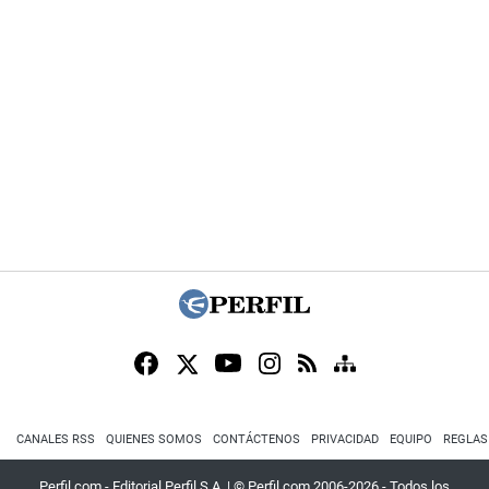
CANALES RSS
QUIENES SOMOS
CONTÁCTENOS
PRIVACIDAD
EQUIPO
REGLAS
Perfil.com - Editorial Perfil S.A.
| © Perfil.com 2006-2026 - Todos los