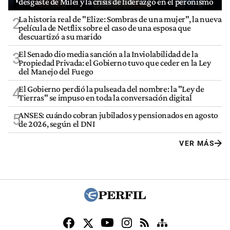
desgaste de Milei y la crisis de liderazgo en el peronismo
La historia real de "Elize: Sombras de una mujer", la nueva
2
película de Netflix sobre el caso de una esposa que
descuartizó a su marido
El Senado dio media sanción a la Inviolabilidad de la
3
Propiedad Privada: el Gobierno tuvo que ceder en la Ley
del Manejo del Fuego
El Gobierno perdió la pulseada del nombre: la "Ley de
4
Tierras" se impuso en toda la conversación digital
ANSES: cuándo cobran jubilados y pensionados en agosto
5
de 2026, según el DNI
VER MÁS