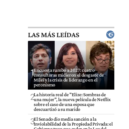
LAS MÁS LEÍDAS
Encuesta rumbo a 2027: cuatro
1
consultoras midieron el desgaste de
Milei y la crisis de liderazgo en el
peronismo
La historia real de "Elize: Sombras de
2
una mujer", la nueva película de Netflix
sobre el caso de una esposa que
descuartizó a su marido
El Senado dio media sanción a la
3
Inviolabilidad de la Propiedad Privada: el
Gobierno tuvo que ceder en la Ley del