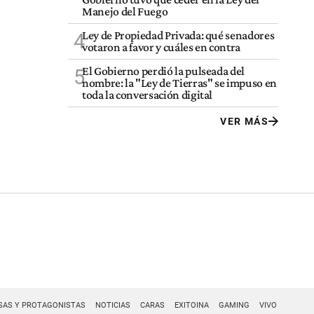
Manejo del Fuego
Ley de Propiedad Privada: qué senadores
4
votaron a favor y cuáles en contra
El Gobierno perdió la pulseada del
5
nombre: la "Ley de Tierras" se impuso en
toda la conversación digital
VER MÁS
SAS Y PROTAGONISTAS
NOTICIAS
CARAS
EXITOINA
GAMING
VIVO