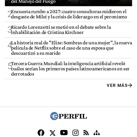
del Manejo del Fuego
Encuesta rumbo a 2027: cuatro consultoras midieron el
2
desgaste de Milei y la crisis de liderazgo en el peronismo
Ricardo Lorenzetti se metió en el debate sobre la
3
inhabilitación de Cristina Kirchner
La historia real de "Elize: Sombras de una mujer", la nueva
4
película de Netflix sobre el caso de una esposa que
descuartizó a su marido
Tercera Guerra Mundial: la inteligencia artificial reveló
5
cuáles serían los primeros países latinoamericanos en ser
derrotados
VER MÁS