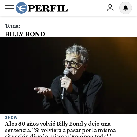
Tema:
BILLY BOND
SHOW
A los 80 años volvió Billy Bond y dejo una
sentencia. "Si volviera a pasar por la misma
situación diría lo mismo: 'Rompan todo'"