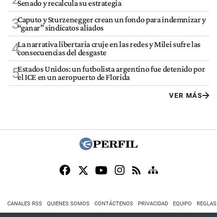
Senado y recalcula su estrategia
Caputo y Sturzenegger crean un fondo para indemnizar y
3
“ganar” sindicatos aliados
La narrativa libertaria cruje en las redes y Milei sufre las
4
consecuencias del desgaste
Estados Unidos: un futbolista argentino fue detenido por
5
el ICE en un aeropuerto de Florida
VER MÁS
CANALES RSS
QUIENES SOMOS
CONTÁCTENOS
PRIVACIDAD
EQUIPO
REGLAS