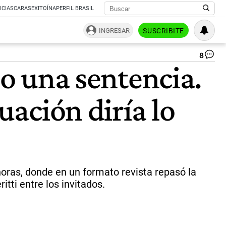
ICIAS
CARAS
EXITOÍNA
PERFIL BRASIL
INGRESAR
SUSCRIBITE
8
Bil
jo una sentencia.
Bo
en
el
uación diría lo
Gr
Re
|
Sa
Ca
@s
oras, donde en un formato revista repasó la
itti entre los invitados.