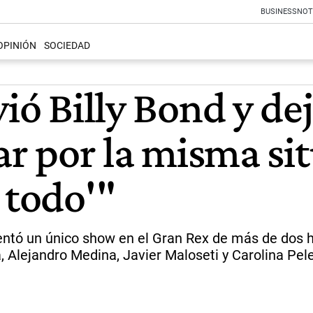
BUSINESS
NOT
OPINIÓN
SOCIEDAD
vió Billy Bond y de
ar por la misma sit
todo'"
sentó un único show en el Gran Rex de más de dos h
, Alejandro Medina, Javier Maloseti y Carolina Peler