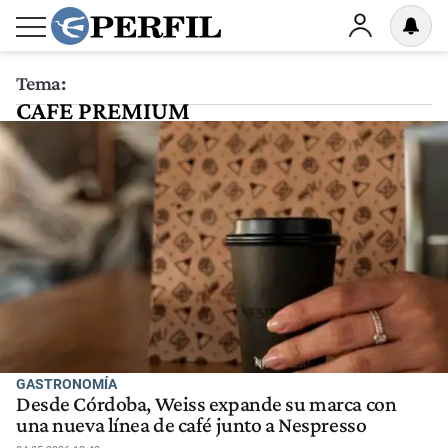
Tema:
CAFE PREMIUM
GASTRONOMÍA
Desde Córdoba, Weiss expande su marca con
una nueva línea de café junto a Nespresso