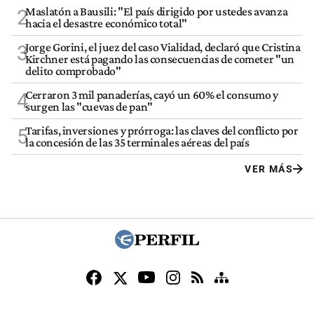
Maslatón a Bausili: "El país dirigido por ustedes avanza
2
hacia el desastre económico total"
Jorge Gorini, el juez del caso Vialidad, declaró que Cristina
3
Kirchner está pagando las consecuencias de cometer "un
delito comprobado"
Cerraron 3 mil panaderías, cayó un 60% el consumo y
4
surgen las "cuevas de pan"
Tarifas, inversiones y prórroga: las claves del conflicto por
5
la concesión de las 35 terminales aéreas del país
VER MÁS