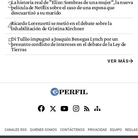
La historia real de "Elize: Sombras de una mujer", la nueva
3
película de Netflix sobre el caso de una esposa que
descuartizó a su marido
Ricardo Lorenzetti se metió en el debate sobre la
4
inhabilitación de Cristina Kirchner
Di Tullio impugnó a Joaquín Benegas Lynch por un
5
presunto conflicto de intereses en el debate de la Ley de
Tierras
VER MÁS
CANALES RSS
QUIENES SOMOS
CONTÁCTENOS
PRIVACIDAD
EQUIPO
REGLAS