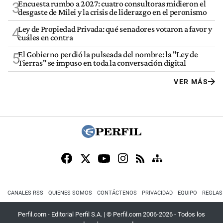
Encuesta rumbo a 2027: cuatro consultoras midieron el
3
desgaste de Milei y la crisis de liderazgo en el peronismo
Ley de Propiedad Privada: qué senadores votaron a favor y
4
cuáles en contra
El Gobierno perdió la pulseada del nombre: la "Ley de
5
Tierras" se impuso en toda la conversación digital
VER MÁS
CANALES RSS
QUIENES SOMOS
CONTÁCTENOS
PRIVACIDAD
EQUIPO
REGLAS
Perfil.com - Editorial Perfil S.A.
| © Perfil.com 2006-2026 - Todos los