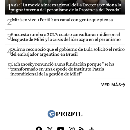
Asís: "La movida internacional de La Doctora tensiona la
1
pugna interna del peronismo de la Provincia del Pecado"
¡Mirá en vivo +Perfil!: un canal con gente que piensa
2
Encuesta rumbo a 2027: cuatro consultoras midieron el
3
desgaste de Milei y la crisis de liderazgo en el peronismo
Quirno reconoció que el gobierno de Lula solicitó el retiro
4
del embajador argentino en Brasil
Cachanosky renunció a una fundación porque "se ha
5
transformado en una especie de Instituto Patria
incondicional de la gestión de Milei"
VER MÁS