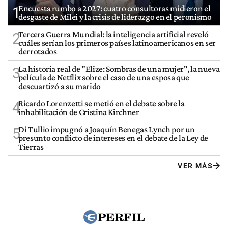
Encuesta rumbo a 2027: cuatro consultoras midieron el
1
desgaste de Milei y la crisis de liderazgo en el peronismo
Tercera Guerra Mundial: la inteligencia artificial reveló
2
cuáles serían los primeros países latinoamericanos en ser
derrotados
La historia real de "Elize: Sombras de una mujer", la nueva
3
película de Netflix sobre el caso de una esposa que
descuartizó a su marido
Ricardo Lorenzetti se metió en el debate sobre la
4
inhabilitación de Cristina Kirchner
Di Tullio impugnó a Joaquín Benegas Lynch por un
5
presunto conflicto de intereses en el debate de la Ley de
Tierras
VER MÁS