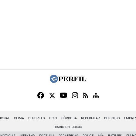
IONAL
CLIMA
DEPORTES
OCIO
CÓRDOBA
REPERFILAR
BUSINESS
EMPRE
DIARIO DEL JUICIO
NOTICIAS
WEEKEND
FORTUNA
PARABRISAS
ROUGE
MÍA
BATIMES
FM H