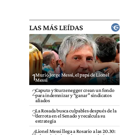
LAS MÁS LEÍDAS
Murió Jorge Messi, el papá de Lionel
1
Messi
Caputo y Sturzenegger crean un fondo
2
para indemnizar y “ganar” sindicatos
aliados
La Rosada busca culpables después de la
3
derrota en el Senado y recalcula su
estrategia
Lionel Messi llega a Rosario a las 20.30:
4