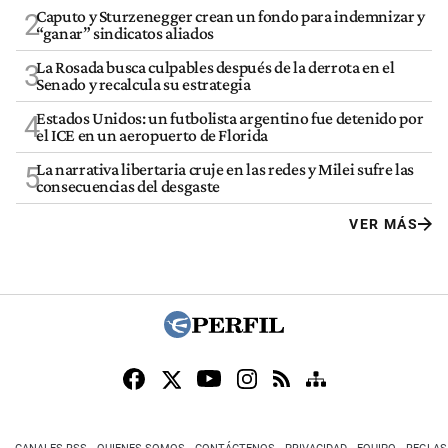
Caputo y Sturzenegger crean un fondo para indemnizar y
2
“ganar” sindicatos aliados
La Rosada busca culpables después de la derrota en el
3
Senado y recalcula su estrategia
Estados Unidos: un futbolista argentino fue detenido por
4
el ICE en un aeropuerto de Florida
La narrativa libertaria cruje en las redes y Milei sufre las
5
consecuencias del desgaste
VER MÁS