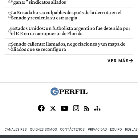
“ganar” sindicatos aliados
La Rosada busca culpables después de la derrota en el
3
Senado y recalcula su estrategia
Estados Unidos: un futbolista argentino fue detenido por
4
el ICE en un aeropuerto de Florida
Senado caliente: llamados, negociaciones y un mapa de
5
aliados que se reconfigura
VER MÁS
CANALES RSS
QUIENES SOMOS
CONTÁCTENOS
PRIVACIDAD
EQUIPO
REGLAS