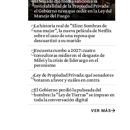
El Senado dio media sanción a la
1
Inviolabilidad de la Propiedad Privada:
el Gobierno tuvo que ceder en la Ley del
Manejo del Fuego
La historia real de "Elize: Sombras de
2
una mujer", la nueva película de Netflix
sobre el caso de una esposa que
descuartizó a su marido
Encuesta rumbo a 2027: cuatro
3
consultoras midieron el desgaste de
Milei y la crisis de liderazgo en el
peronismo
Ley de Propiedad Privada: qué senadores
4
votaron a favor y cuáles en contra
El Gobierno perdió la pulseada del
5
nombre: la "Ley de Tierras" se impuso en
toda la conversación digital
VER MÁS