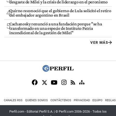
desgaste de Milei y la crisis de liderazgo en el peronismo
Quirno reconoció que el gobierno de Lula solicitó el retiro
4
del embajador argentino en Brasil
Cachanosky renunció a una fundación porque "se ha
5
transformado en una especie de Instituto Patria
incondicional de la gestión de Milei"
VER MÁS
CANALES RSS
QUIENES SOMOS
CONTÁCTENOS
PRIVACIDAD
EQUIPO
REGLAS
Perfil.com - Editorial Perfil S.A.
| © Perfil.com 2006-2026 - Todos los