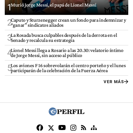
Murió Jorge Messi, el papá de Lionel Messi
1
Caputo y Sturzenegger crean un fondo para indemnizar y
2
“ganar” sindicatos aliados
La Rosada busca culpables después de la derrota en el
3
Senado y recalcula su estrategia
Lionel Messi llega a Rosario a las 20.30: velatorio íntimo
4
de Jorge Messi, sin acceso al público
Los aviones F 16 sobrevolarán el centro porteño y el lunes
5
participarán de la celebración de la Fuerza Aérea
VER MÁS