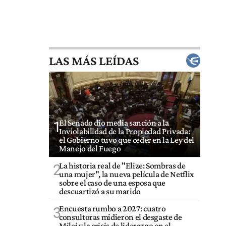
LAS MÁS LEÍDAS
El Senado dio media sanción a la
1
Inviolabilidad de la Propiedad Privada:
el Gobierno tuvo que ceder en la Ley del
Manejo del Fuego
La historia real de "Elize: Sombras de
2
una mujer", la nueva película de Netflix
sobre el caso de una esposa que
descuartizó a su marido
Encuesta rumbo a 2027: cuatro
3
consultoras midieron el desgaste de
Milei y la crisis de liderazgo en el