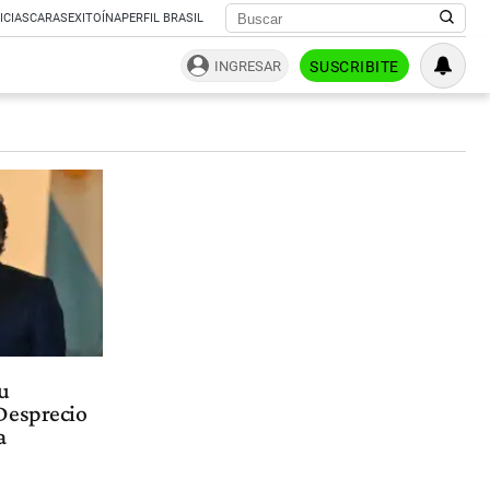
ICIAS
CARAS
EXITOÍNA
PERFIL BRASIL
INGRESAR
SUSCRIBITE
su
Desprecio
a