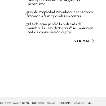
peronismo
Ley de Propiedad Privada: qué senadores
4
votaron a favor y cuáles en contra
El Gobierno perdió la pulseada del
5
nombre: la "Ley de Tierras" se impuso en
toda la conversación digital
VER MÁS
SAS Y PROTAGONISTAS
NOTICIAS
CARAS
EXITOINA
GAMING
VIVO