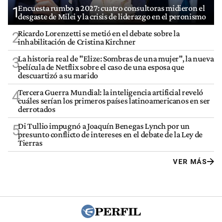
Encuesta rumbo a 2027: cuatro consultoras midieron el
1
desgaste de Milei y la crisis de liderazgo en el peronismo
Ricardo Lorenzetti se metió en el debate sobre la
2
inhabilitación de Cristina Kirchner
La historia real de "Elize: Sombras de una mujer", la nueva
3
película de Netflix sobre el caso de una esposa que
descuartizó a su marido
Tercera Guerra Mundial: la inteligencia artificial reveló
4
cuáles serían los primeros países latinoamericanos en ser
derrotados
Di Tullio impugnó a Joaquín Benegas Lynch por un
5
presunto conflicto de intereses en el debate de la Ley de
Tierras
VER MÁS