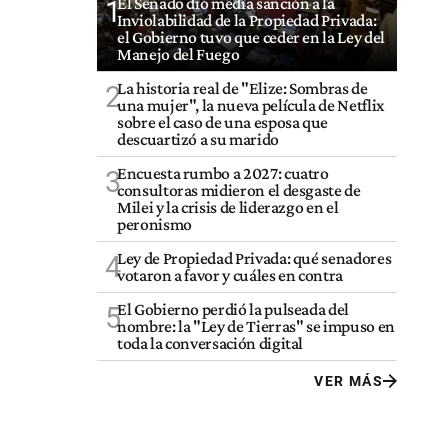
El Senado dio media sanción a la
1
Inviolabilidad de la Propiedad Privada:
el Gobierno tuvo que ceder en la Ley del
Manejo del Fuego
La historia real de "Elize: Sombras de
2
una mujer", la nueva película de Netflix
sobre el caso de una esposa que
descuartizó a su marido
Encuesta rumbo a 2027: cuatro
3
consultoras midieron el desgaste de
Milei y la crisis de liderazgo en el
peronismo
Ley de Propiedad Privada: qué senadores
4
votaron a favor y cuáles en contra
El Gobierno perdió la pulseada del
5
nombre: la "Ley de Tierras" se impuso en
toda la conversación digital
VER MÁS