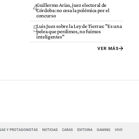
Guillermo Arias, juez electoral de
4
Córdoba: no cesa la polémica por el
concurso
Luis Juez sobre la Ley de Tierras: "Es una
5
pelea que perdimos, no fuimos
inteligentes"
VER MÁS
SAS Y PROTAGONISTAS
NOTICIAS
CARAS
EXITOINA
GAMING
VIVO