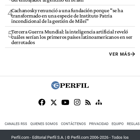
Cachanosky renunció a una fundación porque "se ha
4
transformado en una especie de Instituto Patria
incondicional de la gestión de Milei"
Tercera Guerra Mundial: la inteligencia artificial reveló
5
cuáles serían los primeros países latinoamericanos en ser
derrotados
VER MÁS
CANALES RSS
QUIENES SOMOS
CONTÁCTENOS
PRIVACIDAD
EQUIPO
REGLAS
Perfil.com - Editorial Perfil S.A.
| © Perfil.com 2006-2026 - Todos los