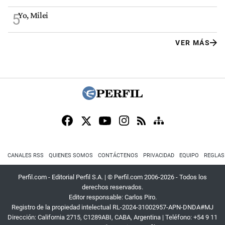
Yo, Milei
5
VER MÁS
CANALES RSS
QUIENES SOMOS
CONTÁCTENOS
PRIVACIDAD
EQUIPO
REGLAS
Perfil.com - Editorial Perfil S.A.
| © Perfil.com 2006-2026 - Todos los
derechos reservados.
Editor responsable: Carlos Piro.
Registro de la propiedad intelectual RL-2024-31002957-APN-DNDA#MJ
Dirección:
California 2715
,
C1289ABI
,
CABA, Argentina
| Teléfono:
+54 9 11