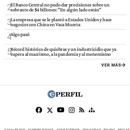
El Banco Central no pudo dar precisiones sobre un
2
sobrante de $4 billones: "En algún lado están"
La empresa que se le plantó a Estados Unidos y hace
3
negocios con China en Vaca Muerta
Algo pasó
4
Récord histórico de quiebras y un industricidio que ya
5
supera al macrismo, a la pandemia y al menemismo
VER MÁS