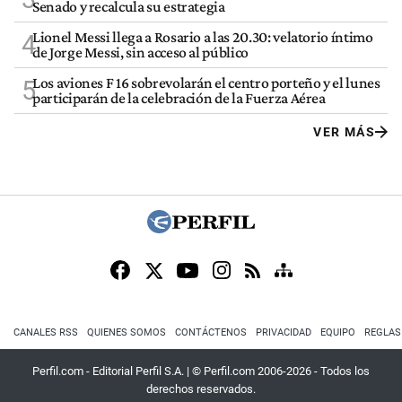
Senado y recalcula su estrategia
Lionel Messi llega a Rosario a las 20.30: velatorio íntimo
4
de Jorge Messi, sin acceso al público
Los aviones F 16 sobrevolarán el centro porteño y el lunes
5
participarán de la celebración de la Fuerza Aérea
VER MÁS
CANALES RSS
QUIENES SOMOS
CONTÁCTENOS
PRIVACIDAD
EQUIPO
REGLAS
Perfil.com - Editorial Perfil S.A.
| © Perfil.com 2006-2026 - Todos los
derechos reservados.