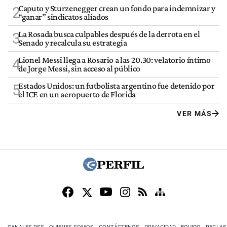
Caputo y Sturzenegger crean un fondo para indemnizar y
2
“ganar” sindicatos aliados
La Rosada busca culpables después de la derrota en el
3
Senado y recalcula su estrategia
Lionel Messi llega a Rosario a las 20.30: velatorio íntimo
4
de Jorge Messi, sin acceso al público
Estados Unidos: un futbolista argentino fue detenido por
5
el ICE en un aeropuerto de Florida
VER MÁS