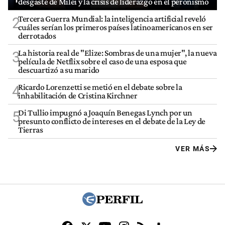
desgaste de Milei y la crisis de liderazgo en el peronismo
Tercera Guerra Mundial: la inteligencia artificial reveló
2
cuáles serían los primeros países latinoamericanos en ser
derrotados
La historia real de "Elize: Sombras de una mujer", la nueva
3
película de Netflix sobre el caso de una esposa que
descuartizó a su marido
Ricardo Lorenzetti se metió en el debate sobre la
4
inhabilitación de Cristina Kirchner
Di Tullio impugnó a Joaquín Benegas Lynch por un
5
presunto conflicto de intereses en el debate de la Ley de
Tierras
VER MÁS