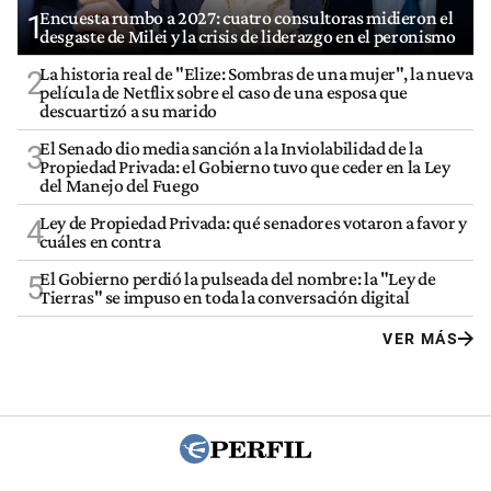
Encuesta rumbo a 2027: cuatro consultoras midieron el
1
desgaste de Milei y la crisis de liderazgo en el peronismo
La historia real de "Elize: Sombras de una mujer", la nueva
2
película de Netflix sobre el caso de una esposa que
descuartizó a su marido
El Senado dio media sanción a la Inviolabilidad de la
3
Propiedad Privada: el Gobierno tuvo que ceder en la Ley
del Manejo del Fuego
Ley de Propiedad Privada: qué senadores votaron a favor y
4
cuáles en contra
El Gobierno perdió la pulseada del nombre: la "Ley de
5
Tierras" se impuso en toda la conversación digital
VER MÁS