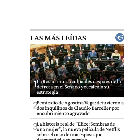
LAS MÁS LEÍDAS
La Rosada busca culpables después de la
1
derrota en el Senado y recalcula su
estrategia
Femicidio de Agostina Vega: detuvieron a
2
dos inquilinos de Claudio Barrelier por
encubrimiento agravado
La historia real de "Elize: Sombras de
3
una mujer", la nueva película de Netflix
sobre el caso de una esposa que
descuartizó a su marido