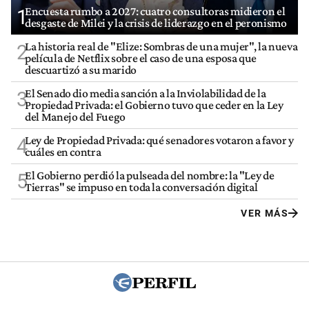
Encuesta rumbo a 2027: cuatro consultoras midieron el
1
desgaste de Milei y la crisis de liderazgo en el peronismo
La historia real de "Elize: Sombras de una mujer", la nueva
2
película de Netflix sobre el caso de una esposa que
descuartizó a su marido
El Senado dio media sanción a la Inviolabilidad de la
3
Propiedad Privada: el Gobierno tuvo que ceder en la Ley
del Manejo del Fuego
Ley de Propiedad Privada: qué senadores votaron a favor y
4
cuáles en contra
El Gobierno perdió la pulseada del nombre: la "Ley de
5
Tierras" se impuso en toda la conversación digital
VER MÁS