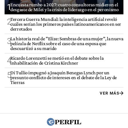
Encuesta rumbo a 2027: cuatro consultoras midieron el
1
desgaste de Milei y la crisis de liderazgo en el peronismo
Tercera Guerra Mundial: la inteligencia artificial reveló
2
cuáles serían los primeros países latinoamericanos en ser
derrotados
La historia real de "Elize: Sombras de una mujer", la nueva
3
película de Netflix sobre el caso de una esposa que
descuartizó a su marido
Ricardo Lorenzetti se metió en el debate sobre la
4
inhabilitación de Cristina Kirchner
Di Tullio impugnó a Joaquín Benegas Lynch por un
5
presunto conflicto de intereses en el debate de la Ley de
Tierras
VER MÁS