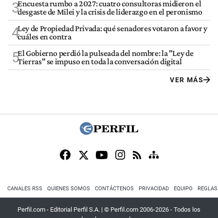
Encuesta rumbo a 2027: cuatro consultoras midieron el
3
desgaste de Milei y la crisis de liderazgo en el peronismo
Ley de Propiedad Privada: qué senadores votaron a favor y
4
cuáles en contra
El Gobierno perdió la pulseada del nombre: la "Ley de
5
Tierras" se impuso en toda la conversación digital
VER MÁS
CANALES RSS
QUIENES SOMOS
CONTÁCTENOS
PRIVACIDAD
EQUIPO
REGLAS
Perfil.com - Editorial Perfil S.A.
| © Perfil.com 2006-2026 - Todos los