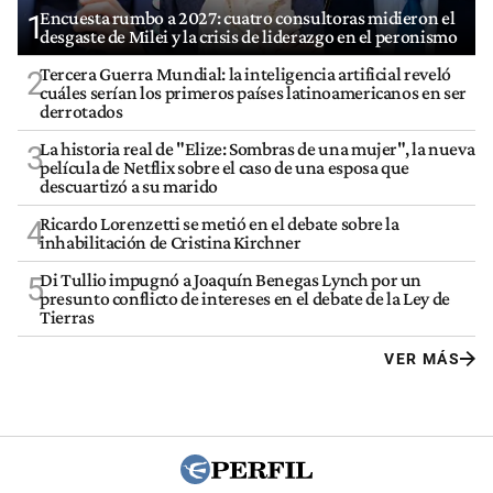
Encuesta rumbo a 2027: cuatro consultoras midieron el
1
desgaste de Milei y la crisis de liderazgo en el peronismo
Tercera Guerra Mundial: la inteligencia artificial reveló
2
cuáles serían los primeros países latinoamericanos en ser
derrotados
La historia real de "Elize: Sombras de una mujer", la nueva
3
película de Netflix sobre el caso de una esposa que
descuartizó a su marido
Ricardo Lorenzetti se metió en el debate sobre la
4
inhabilitación de Cristina Kirchner
Di Tullio impugnó a Joaquín Benegas Lynch por un
5
presunto conflicto de intereses en el debate de la Ley de
Tierras
VER MÁS