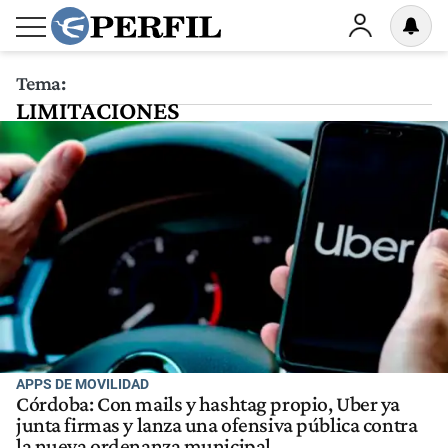
Tema:
LIMITACIONES
APPS DE MOVILIDAD
Córdoba: Con mails y hashtag propio, Uber ya
junta firmas y lanza una ofensiva pública contra
la nueva ordenanza municipal