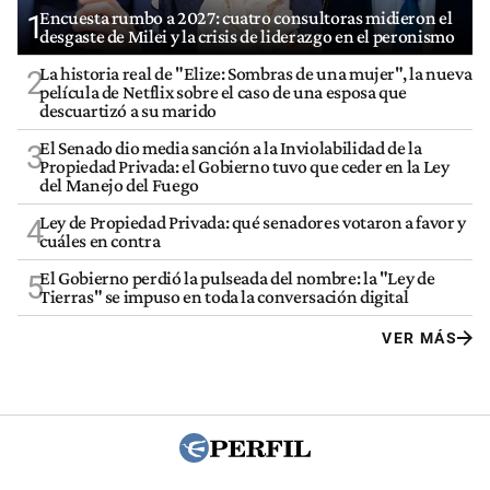
Encuesta rumbo a 2027: cuatro consultoras midieron el
1
desgaste de Milei y la crisis de liderazgo en el peronismo
La historia real de "Elize: Sombras de una mujer", la nueva
2
película de Netflix sobre el caso de una esposa que
descuartizó a su marido
El Senado dio media sanción a la Inviolabilidad de la
3
Propiedad Privada: el Gobierno tuvo que ceder en la Ley
del Manejo del Fuego
Ley de Propiedad Privada: qué senadores votaron a favor y
4
cuáles en contra
El Gobierno perdió la pulseada del nombre: la "Ley de
5
Tierras" se impuso en toda la conversación digital
VER MÁS