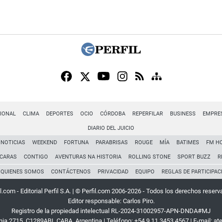
IONAL
CLIMA
DEPORTES
OCIO
CÓRDOBA
REPERFILAR
BUSINESS
EMPRE
DIARIO DEL JUICIO
NOTICIAS
WEEKEND
FORTUNA
PARABRISAS
ROUGE
MÍA
BATIMES
FM H
CARAS
CONTIGO
AVENTURAS NA HISTORIA
ROLLING STONE
SPORT BUZZ
R
QUIENES SOMOS
CONTÁCTENOS
PRIVACIDAD
EQUIPO
REGLAS DE PARTICIPAC
l.com - Editorial Perfil S.A.
| © Perfil.com 2006-2026 - Todos los derechos reserv
Editor responsable: Carlos Piro.
Registro de la propiedad intelectual RL-2024-31002957-APN-DNDA#MJ
rnia 2715
,
C1289ABI
,
CABA, Argentina
| Teléfono:
+54 9 11 3453 4567
| E-mail:
at