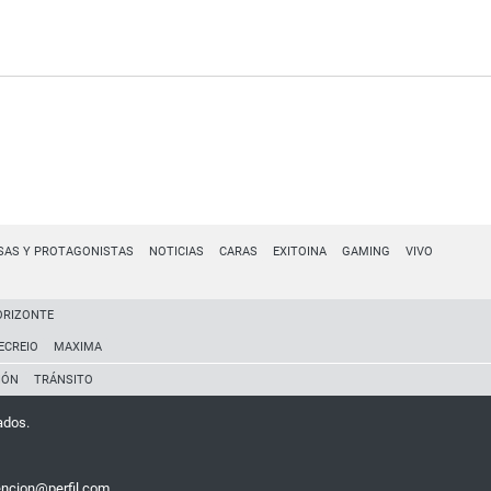
SAS Y PROTAGONISTAS
NOTICIAS
CARAS
EXITOINA
GAMING
VIVO
ORIZONTE
ECREIO
MAXIMA
IÓN
TRÁNSITO
ados.
encion@perfil.com