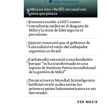
¡Mirá en vivo +Perfil!: un canal con
1
gente que piensa
Encuesta rumbo a 2027: cuatro
2
consultoras midieron el desgaste de
Milei y la crisis de liderazgo en el
peronismo
Quirno reconoció que el gobierno de
3
Lula solicitó el retiro del embajador
argentino en Brasil
Cachanosky renunció a una fundación
4
porque "se ha transformado en una
especie de Instituto Patria incondicional
de la gestión de Milei"
Tercera Guerra Mundial: la inteligencia
5
artificial reveló cuáles serían los
primeros países latinoamericanos en ser
derrotados
VER MÁS