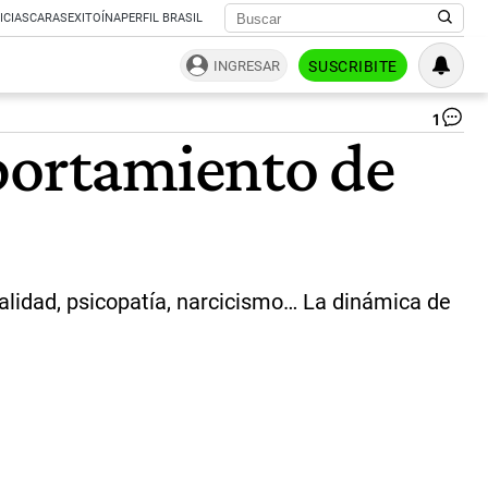
ICIAS
CARAS
EXITOÍNA
PERFIL BRASIL
INGRESAR
SUSCRIBITE
1
Lo
mportamiento de
rug
co
po
el
cr
de
Bá
So
alidad, psicopatía, narcicismo… La dinámica de
|
NA