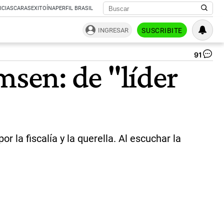
ICIAS
CARAS
EXITOÍNA
PERFIL BRASIL
INGRESAR
SUSCRIBITE
91
Má
sen: de "líder
Th
co
po
el
cr
de
Bá
So
r la fiscalía y la querella. Al escuchar la
|
Ca