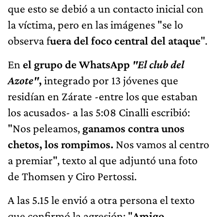
que esto se debió a un contacto inicial con
la víctima, pero en las imágenes "se lo
observa f
uera del foco central del ataque
".
En
el grupo de WhatsApp
"El club del
Azote"
,
integrado por 13 jóvenes que
residían en Zárate -entre los que estaban
los acusados- a las 5:08 Cinalli escribió:
"Nos peleamos,
ganamos contra unos
chetos, los rompimos.
Nos vamos al centro
a premiar", texto al que adjuntó una foto
de Thomsen y Ciro Pertossi.
A las 5.15 le envió a otra persona el texto
que confirmó la agresión: "
Amigo,