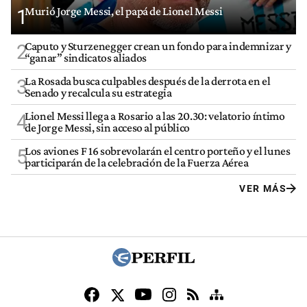
Murió Jorge Messi, el papá de Lionel Messi
1
Caputo y Sturzenegger crean un fondo para indemnizar y
2
“ganar” sindicatos aliados
La Rosada busca culpables después de la derrota en el
3
Senado y recalcula su estrategia
Lionel Messi llega a Rosario a las 20.30: velatorio íntimo
4
de Jorge Messi, sin acceso al público
Los aviones F 16 sobrevolarán el centro porteño y el lunes
5
participarán de la celebración de la Fuerza Aérea
VER MÁS