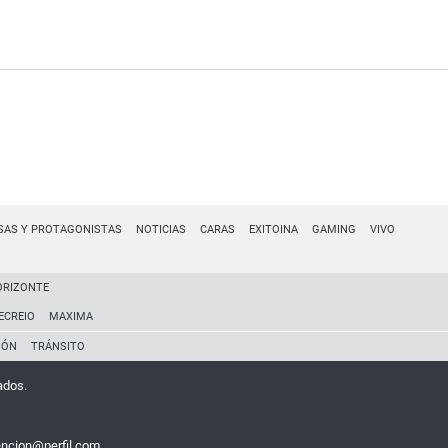
SAS Y PROTAGONISTAS
NOTICIAS
CARAS
EXITOINA
GAMING
VIVO
ORIZONTE
ECREIO
MAXIMA
IÓN
TRÁNSITO
ados.
encion@perfil.com