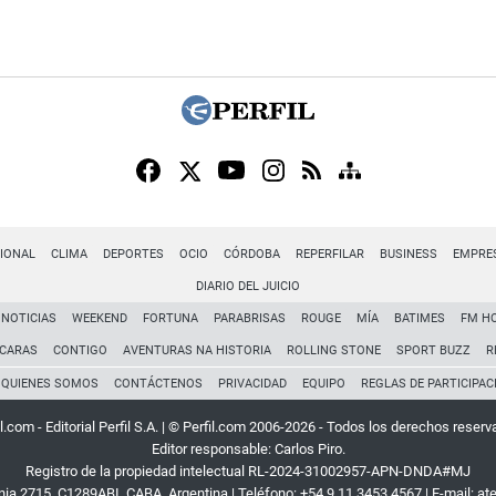
IONAL
CLIMA
DEPORTES
OCIO
CÓRDOBA
REPERFILAR
BUSINESS
EMPRE
DIARIO DEL JUICIO
NOTICIAS
WEEKEND
FORTUNA
PARABRISAS
ROUGE
MÍA
BATIMES
FM H
CARAS
CONTIGO
AVENTURAS NA HISTORIA
ROLLING STONE
SPORT BUZZ
R
QUIENES SOMOS
CONTÁCTENOS
PRIVACIDAD
EQUIPO
REGLAS DE PARTICIPAC
l.com - Editorial Perfil S.A.
| © Perfil.com 2006-2026 - Todos los derechos reserv
Editor responsable: Carlos Piro.
Registro de la propiedad intelectual RL-2024-31002957-APN-DNDA#MJ
rnia 2715
,
C1289ABI
,
CABA, Argentina
| Teléfono:
+54 9 11 3453 4567
| E-mail:
at