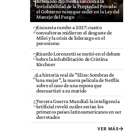
El Senado dio media sanción a la
1
Inviolabilidad de la Propiedad Privada:
el Gobierno tuvo que ceder en la Ley del
Manejo del Fuego
Encuesta rumbo a 2027: cuatro
2
consultoras midieron el desgaste de
Milei y la crisis de liderazgo en el
peronismo
Ricardo Lorenzetti se metió en el debate
3
sobre la inhabilitación de Cristina
Kirchner
La historia real de "Elize: Sombras de
4
una mujer", la nueva película de Netflix
sobre el caso de una esposa que
descuartizó a su marido
Tercera Guerra Mundial: la inteligencia
5
artificial reveló cuáles serían los
primeros países latinoamericanos en ser
derrotados
VER MÁS